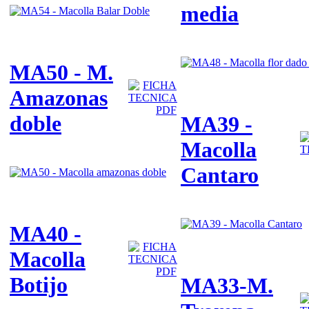
media
MA50 - M.
Amazonas
doble
MA39 -
Macolla
Cantaro
MA40 -
Macolla
Botijo
MA33-M.