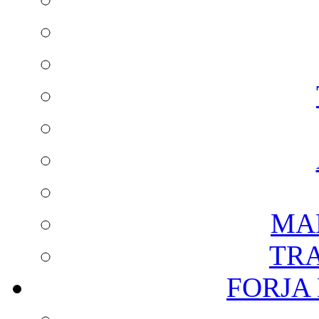
MA
TR
FORJA