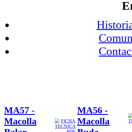
E
Histori
Comuni
Contac
Macollas de aluminio para barrotes de barandilla
MA57 -
MA56 -
Macolla
Macolla
Balar
Buda