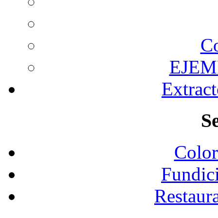
C
EJEM
Extrac
Se
Color
Fundic
Restaura