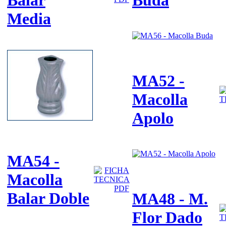
Media
MA52 -
Macolla
Apolo
MA54 -
Macolla
Balar Doble
MA48 - M.
Flor Dado