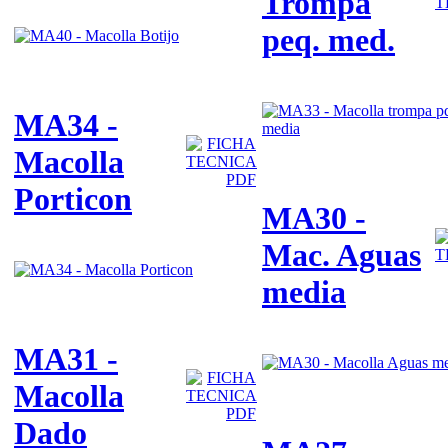
Trompa
peq. med.
MA34 -
Macolla
Porticon
MA30 -
Mac. Aguas
media
MA31 -
Macolla
Dado