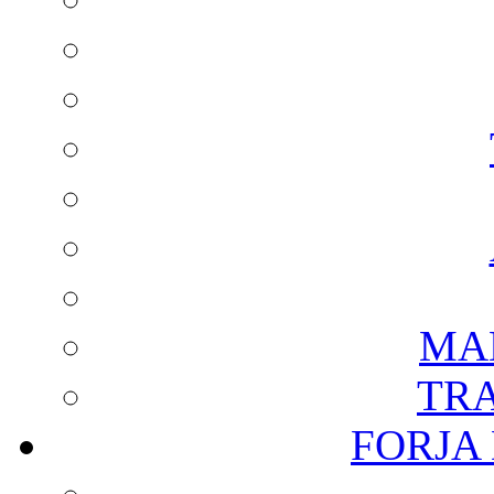
MA
TR
FORJA