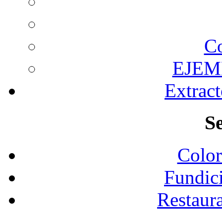
C
EJEM
Extrac
Se
Color
Fundic
Restaura